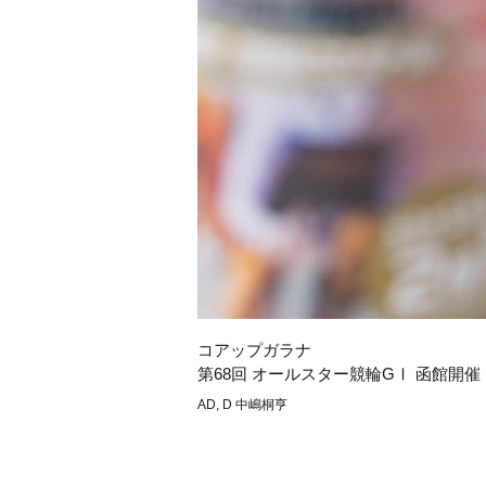
コアップガラナ
第68回 オールスター競輪GⅠ 函館開催
AD, D 中嶋桐亨