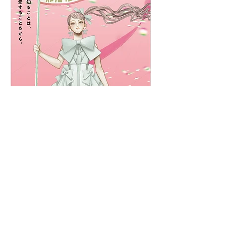
難治性乳がんサポートプロジェクト
ロゴマーク・キャラクター・告知制作物
AD 中嶋桐亨 I yukky C 佐々木美和